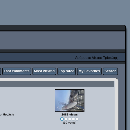
Ασύρματο Δίκτυο Τρίπολης
Last comments
Most viewed
Top rated
My Favorites
Search
τη δουλεία
2686 views
(19 votes)