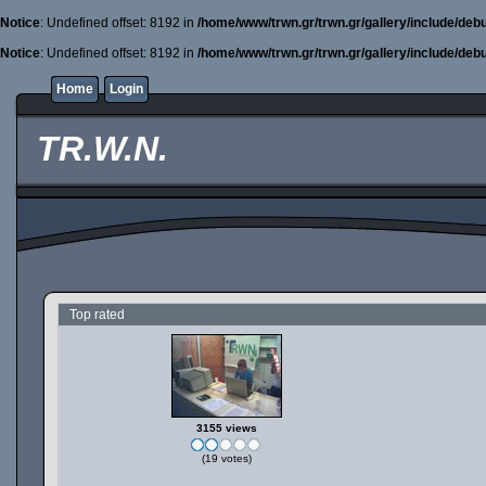
Notice
: Undefined offset: 8192 in
/home/www/trwn.gr/trwn.gr/gallery/include/deb
Notice
: Undefined offset: 8192 in
/home/www/trwn.gr/trwn.gr/gallery/include/deb
Home
Login
TR.W.N.
Top rated
3155 views
(19 votes)