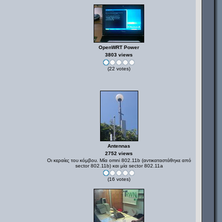
OpenWRT Power
3803 views
(22 votes)
Antennas
2752 views
Οι κεραίες του κόμβου. Μία omni 802.11b (αντικαταστάθηκε από
sector 802.11b) και μία sector 802.11a
(16 votes)