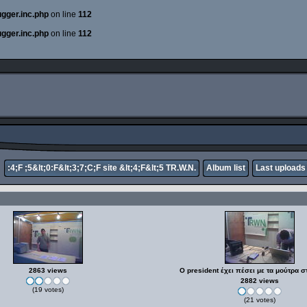
ugger.inc.php
on line
112
ugger.inc.php
on line
112
:4;F ;5&lt;0:F&lt;3;7;C;F site &lt;4;F&lt;5 TR.W.N.
Album list
Last uploads
2863 views
Ο president έχει πέσει με τα μούτρα σ
2882 views
(19 votes)
(21 votes)